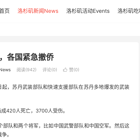
首页
洛杉矶新闻News
洛杉矶活动Events
洛杉矶吃喝
，各国紧急撤侨
ews
阅读(942)
评论(0)
赞(
0
)

15日起，苏丹武装部队和快速支援部队在苏丹多地爆发的武装
成420人死亡，3700人受伤。
个部队和两个将军，比如中国武警部队和中国空军。然后这
战争。