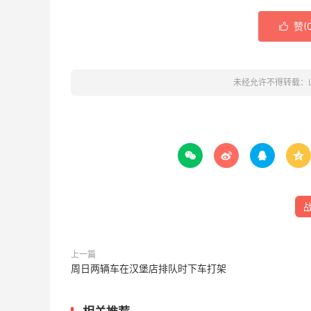
赞(

未经允许不得转载：




上一篇
周日两辆车在汉堡店排队时下车打架