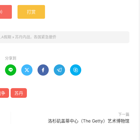
0
)
打赏
LA假期
»
苏丹内战，各国紧急撤侨
分享到





战争
苏丹
下一篇
洛杉矶盖蒂中心（The Getty）艺术博物馆