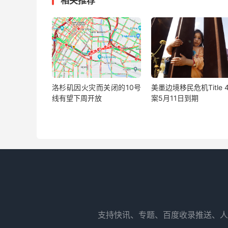
相关推荐
洛杉矶因火灾而关闭的10号
美墨边境移民危机Title 
线有望下周开放
案5月11日到期
支持快讯、专题、百度收录推送、人