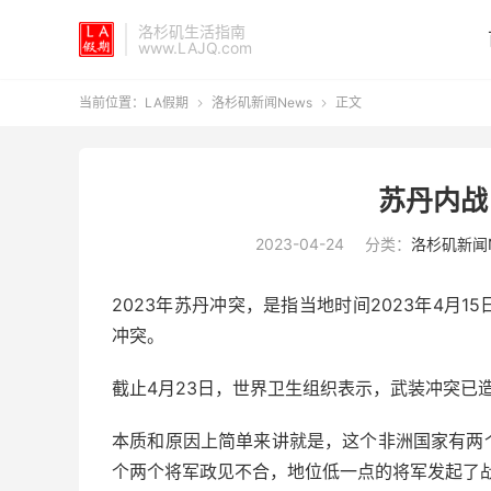
洛杉矶生活指南
www.LAJQ.com
当前位置：
LA假期
洛杉矶新闻News
正文


苏丹内战
2023-04-24
分类：
洛杉矶新闻N
2023年苏丹冲突，是指当地时间2023年4月
冲突。
截止4月23日，世界卫生组织表示，武装冲突已造
本质和原因上简单来讲就是，这个非洲国家有两
个两个将军政见不合，地位低一点的将军发起了