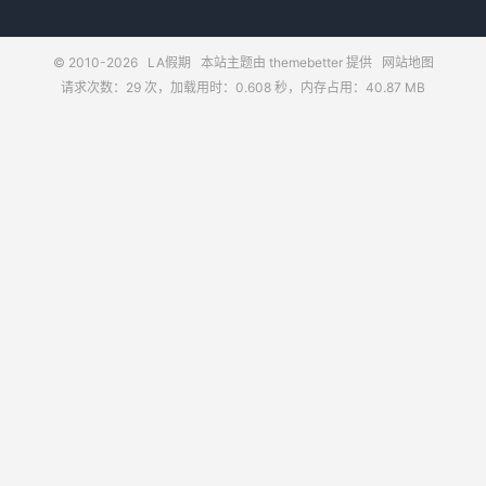
© 2010-2026
LA假期
本站主题由
themebetter
提供
网站地图
请求次数：29 次，加载用时：0.608 秒，内存占用：40.87 MB