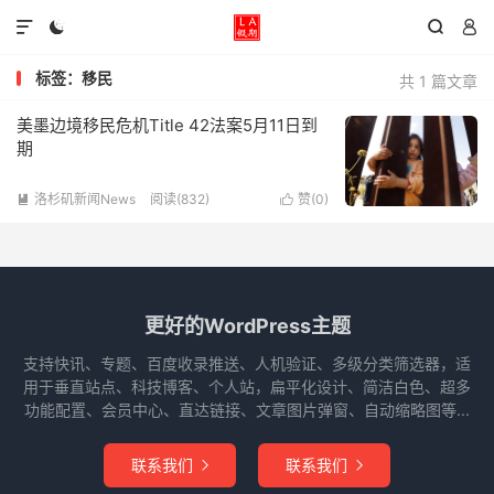




标签：移民
共 1 篇文章
美墨边境移民危机Title 42法案5月11日到
期
洛杉矶新闻News
阅读(832)
赞(
0
)


更好的WordPress主题
支持快讯、专题、百度收录推送、人机验证、多级分类筛选器，适
用于垂直站点、科技博客、个人站，扁平化设计、简洁白色、超多
功能配置、会员中心、直达链接、文章图片弹窗、自动缩略图等...
联系我们
联系我们

