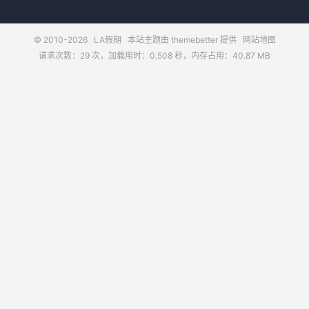
© 2010-2026
LA假期
本站主题由
themebetter
提供
网站地图
请求次数：29 次，加载用时：0.508 秒，内存占用：40.87 MB