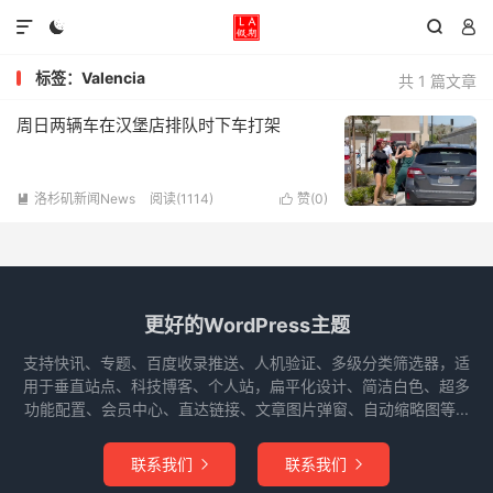




标签：Valencia
共 1 篇文章
周日两辆车在汉堡店排队时下车打架
洛杉矶新闻News
阅读(1114)
赞(
0
)


更好的WordPress主题
支持快讯、专题、百度收录推送、人机验证、多级分类筛选器，适
用于垂直站点、科技博客、个人站，扁平化设计、简洁白色、超多
功能配置、会员中心、直达链接、文章图片弹窗、自动缩略图等...
联系我们
联系我们

